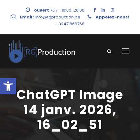
ouvert
7J|7 - 10:00-20:00
Email :
info@rgproduction.be
Appelez-nous!
+32471866758
Ouvrir la barre d’outils
ChatGPT Image
14 janv. 2026,
16_02_51