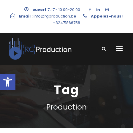
ouvert
7J|7 - 10:00-20:00
Email :
info@rgproduction.be
Appelez-nous!
+32471866758
Ouvrir la barre d’outils
Tag
Production