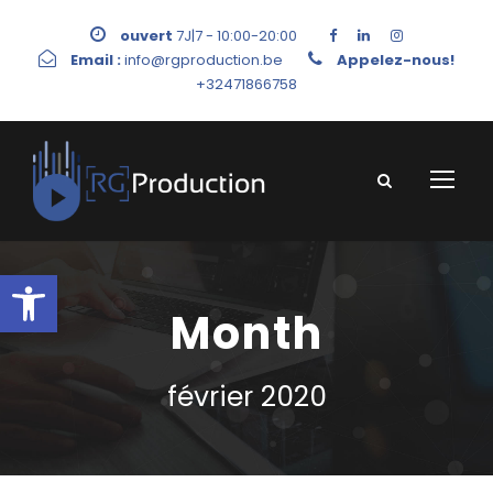
ouvert
7J|7 - 10:00-20:00
Email :
info@rgproduction.be
Appelez-nous!
+32471866758
Ouvrir la barre d’outils
Month
février 2020