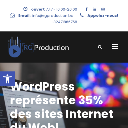
ouvert
7J|7 - 10:00-20:00
Email :
info@rgproduction.be
Appelez-nous!
+32471866758
Ouvrir la barre d’outils
WordPress
représente 35%
des sites Internet
du Web!