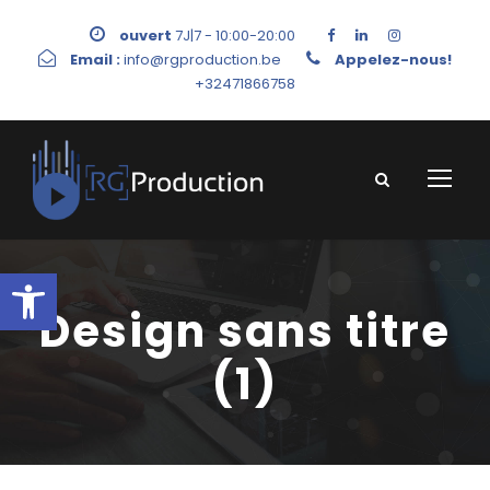
ouvert
7J|7 - 10:00-20:00
Email :
info@rgproduction.be
Appelez-nous!
+32471866758
Ouvrir la barre d’outils
Design sans titre
(1)