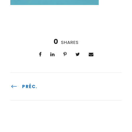
0
SHARES
PRÉC.