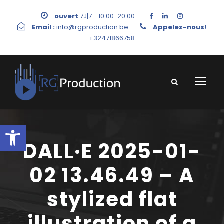
ouvert
7J|7 - 10:00-20:00
Email :
info@rgproduction.be
Appelez-nous!
+32471866758
Ouvrir la barre d’outils
DALL·E 2025-01-
02 13.46.49 – A
stylized flat
illustration of a