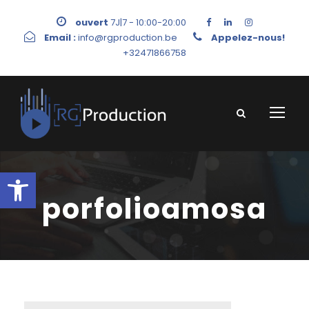
ouvert
7J|7 - 10:00-20:00
Email :
info@rgproduction.be
Appelez-nous!
+32471866758
Ouvrir la barre d’outils
porfolioamosa