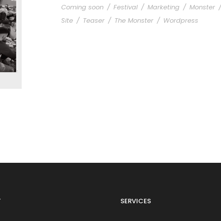
Coming soon
/
Festival
/
Marketing
/
Monster
Site
/
Teaser
/
The Monster
/
Wordpress
T
SERVICES