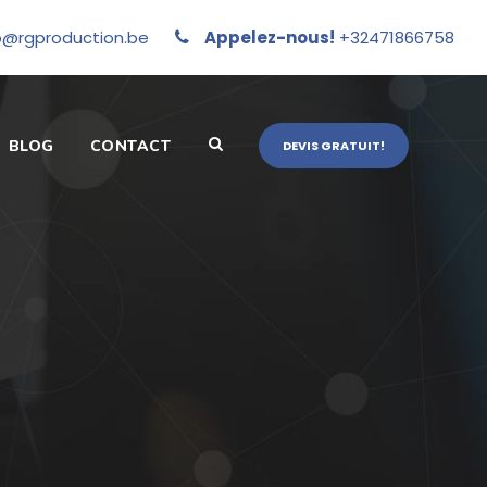
o@rgproduction.be
Appelez-nous!
+32471866758
BLOG
CONTACT
DEVIS GRATUIT!