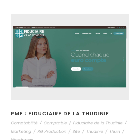
PME : FIDUCIAIRE DE LA THUDINIE
Comptabilité
/
Comptable
/
Fiduciaire de la Thudinie
/
Marketing
/
RG Production
/
Site
/
Thudinie
/
Thuin
/
Wordpress