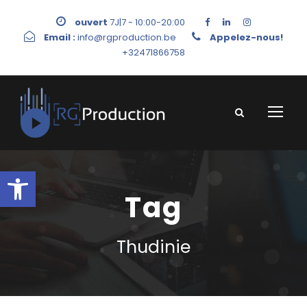
ouvert
7J|7 - 10:00-20:00
Email :
info@rgproduction.be
Appelez-nous!
+32471866758
Ouvrir la barre d’outils
Tag
Thudinie