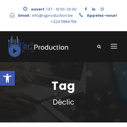
ouvert
7J|7 - 10:00-20:00
Email :
info@rgproduction.be
Appelez-nous!
+32471866758
Ouvrir la barre d’outils
Tag
Déclic