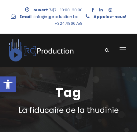
ouvert
7J|7 - 10:00-20:00
Email :
info@rgproduction.be
Appelez-nous!
+32471866758
Ouvrir la barre d’outils
Tag
La fiducaire de la thudinie