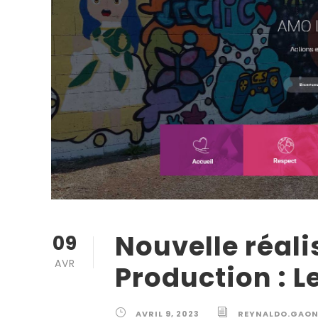
Nouvelle réali
09
AVR
Production : L
AVRIL 9, 2023
REYNALDO.GAON