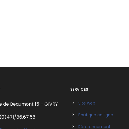
T
SERVICES
Site web
e de Beaumont 15 – GIVRY
Boutique en ligne
(0)471/86.67.58
Référencement