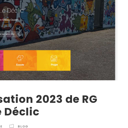
sation 2023 de RG
e Déclic
E
BLOG