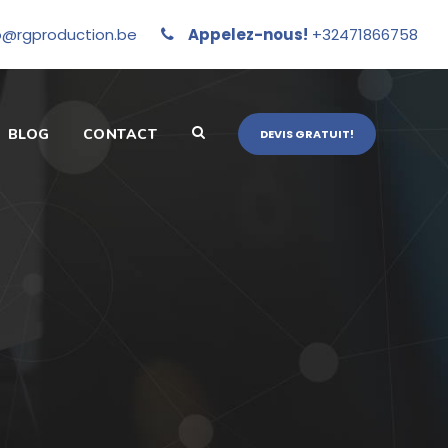
o@rgproduction.be
Appelez-nous!
+32471866758
BLOG
CONTACT
DEVIS GRATUIT!