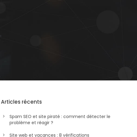
Articles récents
Spam SEO et site piraté : comment détecter le
problème et réagir ?
Site web et vacances : 8 vérifications