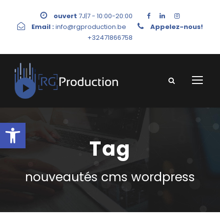
ouvert
7J|7 - 10:00-20:00
Email :
info@rgproduction.be
Appelez-nous!
+32471866758
Ouvrir la barre d’outils
Tag
nouveautés cms wordpress