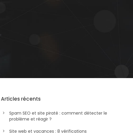
Articles récents
Spam SEO et site piraté : comment détecter le
problème et réagir ?
Site web et vacances : 8 vérifications