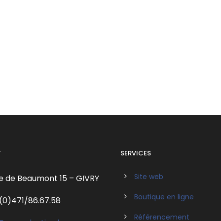
T
SERVICES
Site web
e de Beaumont 15 – GIVRY
Boutique en ligne
(0)471/86.67.58
Référencement