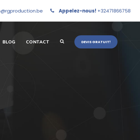
o@rgproduction.be
Appelez-nous!
+32471866758
BLOG
CONTACT
DEVIS GRATUIT!