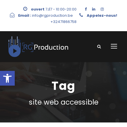
ouvert
7J|7 - 10:00-20:00
Email :
info@rgproduction.be
Appelez-nous!
+32471866758
Ouvrir la barre d’outils
Tag
site web accessible