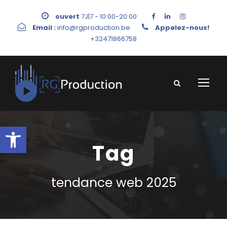
ouvert
7J|7 - 10:00-20:00
Email :
info@rgproduction.be
Appelez-nous!
+32471866758
Ouvrir la barre d’outils
Tag
tendance web 2025