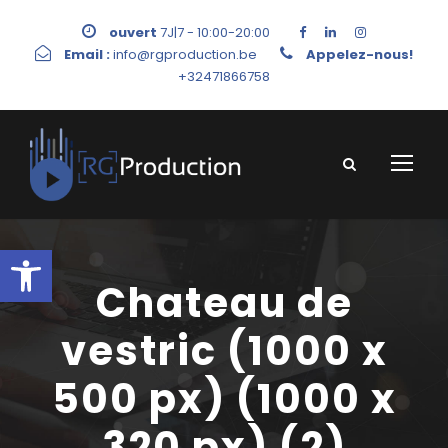
ouvert
7J|7 - 10:00-20:00
Email :
info@rgproduction.be
Appelez-nous!
+32471866758
Ouvrir la barre d’outils
Chateau de
vestric (1000 x
500 px) (1000 x
320 px) (2)