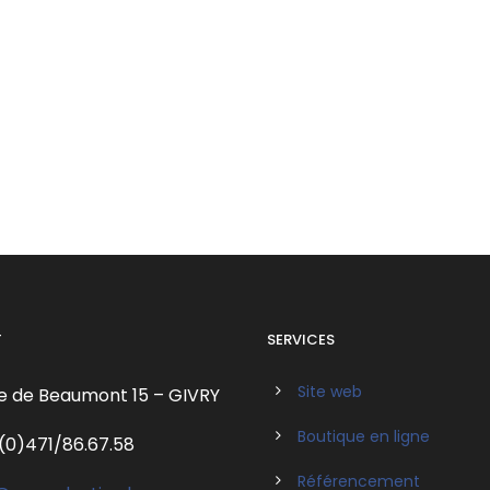
T
SERVICES
Site web
e de Beaumont 15 – GIVRY
Boutique en ligne
(0)471/86.67.58
Référencement