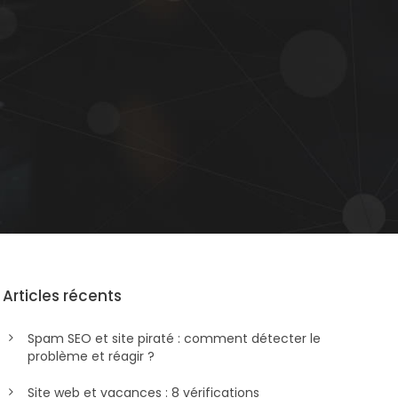
Articles récents
Spam SEO et site piraté : comment détecter le
problème et réagir ?
Site web et vacances : 8 vérifications