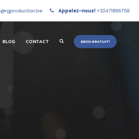
o@rgproduction.be
Appelez-nous!
+32471866758
BLOG
CONTACT
DEVIS GRATUIT!