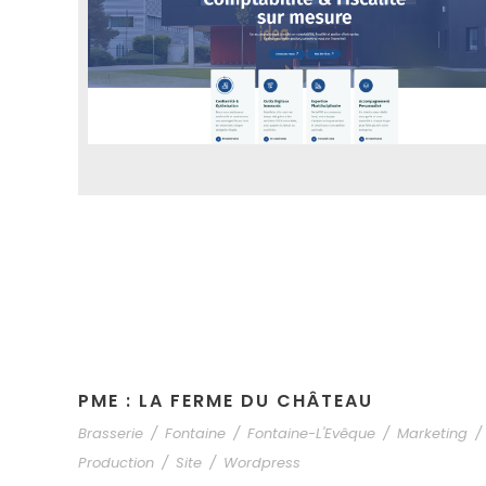
PME : LA FERME DU CHÂTEAU
Brasserie
/
Fontaine
/
Fontaine-L'Evêque
/
Marketing
/
Production
/
Site
/
Wordpress