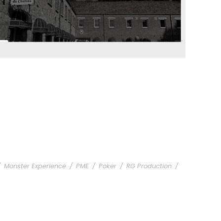
/
Monster Experience
/
PME
/
Poker
/
RG Production
/