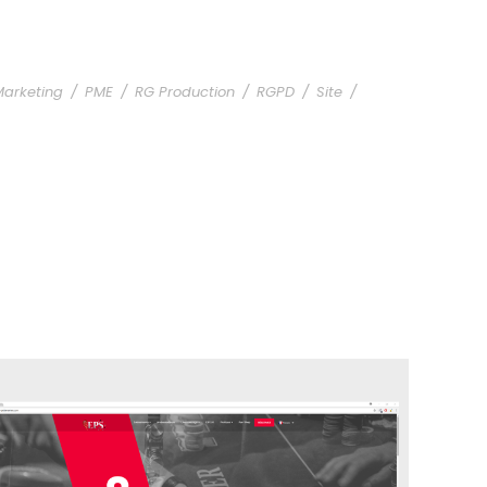
Marketing
/
PME
/
RG Production
/
RGPD
/
Site
/