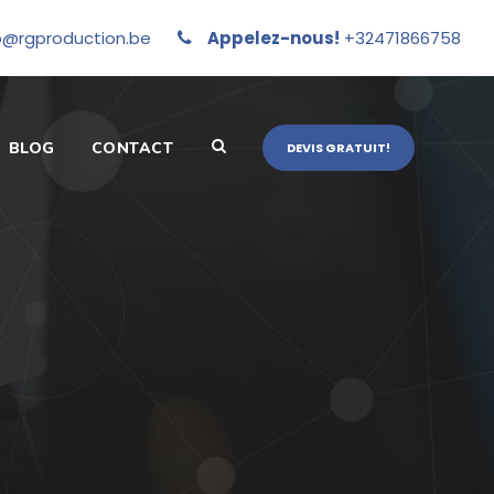
o@rgproduction.be
Appelez-nous!
+32471866758
BLOG
CONTACT
DEVIS GRATUIT!