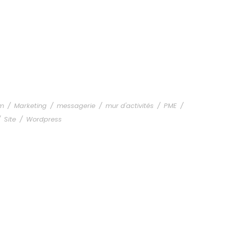
um
/
Marketing
/
messagerie
/
mur d'activités
/
PME
/
/
Site
/
Wordpress