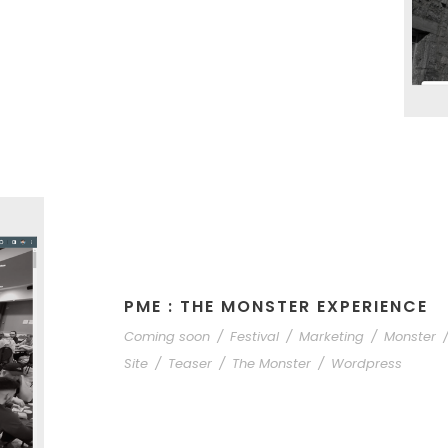
PME : THE MONSTER EXPERIENCE
Coming soon
/
Festival
/
Marketing
/
Monster
Site
/
Teaser
/
The Monster
/
Wordpress