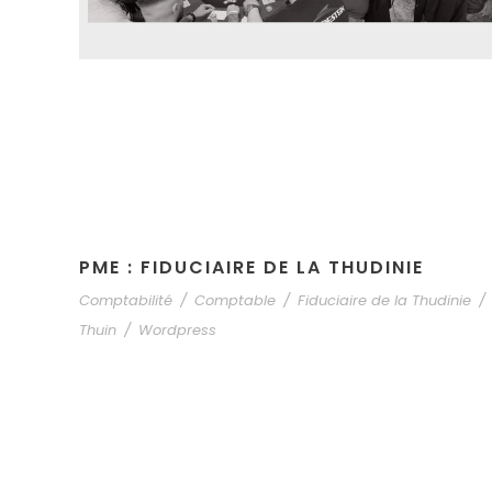
PME : FIDUCIAIRE DE LA THUDINIE
Comptabilité
/
Comptable
/
Fiduciaire de la Thudinie
/
Thuin
/
Wordpress