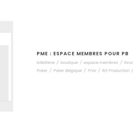
PME : ESPACE MEMBRES POUR PB
billetterie
/
boutique
/
espace membres
/
for
Poker
/
Poker Belgique
/
Pros
/
RG Production