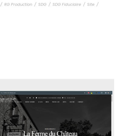
/
RG Production
/
SDG
/
SDG Fiduciaire
/
Site
/