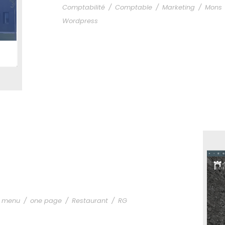
Comptabilité
/
Comptable
/
Marketing
/
Mons
Wordpress
menu
/
one page
/
Restaurant
/
RG