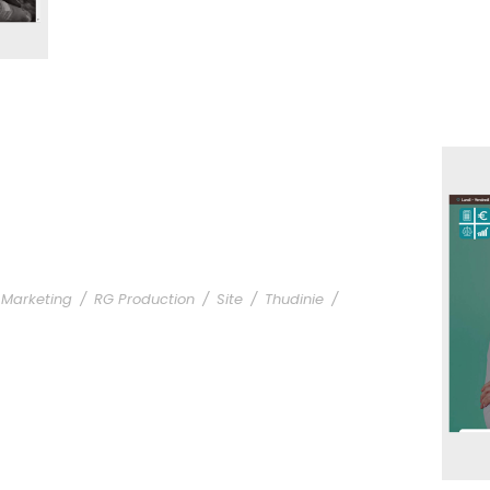
Marketing
/
RG Production
/
Site
/
Thudinie
/