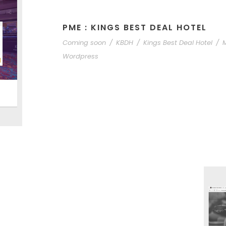
PME : KINGS BEST DEAL HOTEL
Coming soon
/
KBDH
/
Kings Best Deal Hotel
/
Wordpress