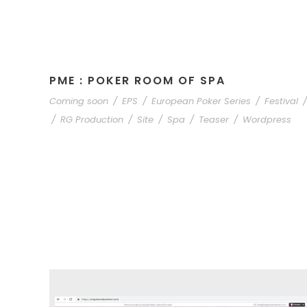
PME : POKER ROOM OF SPA
Coming soon
/
EPS
/
European Poker Series
/
Festival
/
/
RG Production
/
Site
/
Spa
/
Teaser
/
Wordpress