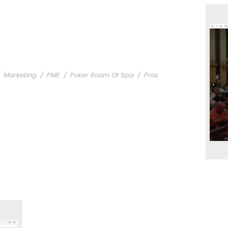
Marketing
/
PME
/
Poker Room Of Spa
/
Pros